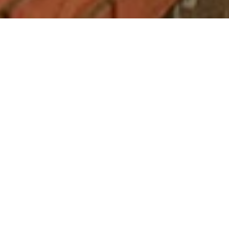
Compartilhe
A formatura da Lari foi cheia de emoções, alegrias e muita, mas
muita festa!
Fotografia: Nícolas Wasem