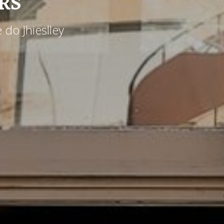
-RS
 do Jhieslley